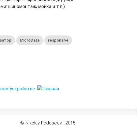
и: шиномонтаж, мойка и т.п.).
затор
MicroData
responsive
© Nikolay Fedoseev 2015