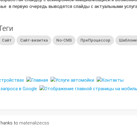
ье в первую очередь выводятся слайды с актуальными услугам
Теги
Сайт
Сайт-визитка
No-CMS
ПреПроцессор
Шаблони
Thanks to
materializecss